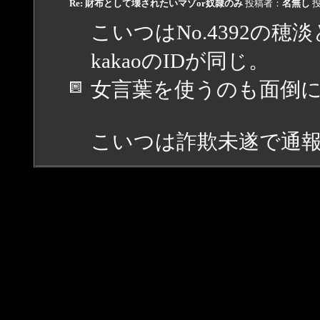
Re: 財布として壊されたいマゾor奴隷のみ
投稿者：
名無し
投
こいつはNo.4392の穂
kakaoのIDが同じ。
女言葉を使うのも面倒
こいつは詐欺未遂で通