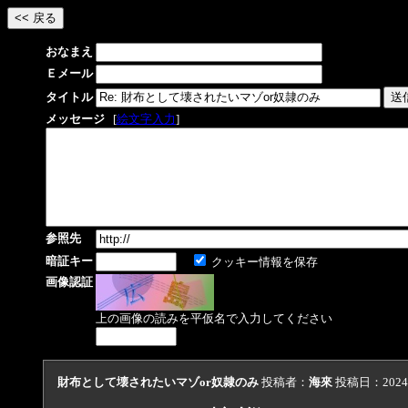
おなまえ
Ｅメール
タイトル
メッセージ
[
絵文字入力
]
参照先
暗証キー
クッキー情報を保存
画像認証
上の画像の読みを平仮名で入力してください
財布として壊されたいマゾor奴隷のみ
投稿者：
海來
投稿日：2024/0