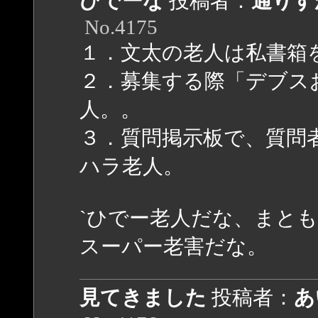
ひでーな
投稿者：
通りす
No.4175
１．文太の老人は私書箱
２．募集する際「デブス
人。。
３．質問掲示板で、質問
ハラ老人。
`ひでー老人だな、まと
スーパー老害だな。
見てきました
投稿者：
あ