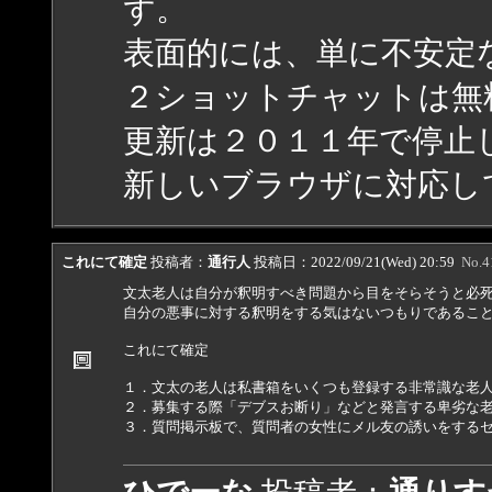
ず。
表面的には、単に不安定
２ショットチャットは無
更新は２０１１年で停止
新しいブラウザに対応し
これにて確定
投稿者：
通行人
投稿日：2022/09/21(Wed) 20:59
No.4
文太老人は自分が釈明すべき問題から目をそらそうと必
自分の悪事に対する釈明をする気はないつもりであるこ
これにて確定
１．文太の老人は私書箱をいくつも登録する非常識な老
２．募集する際「デブスお断り」などと発言する卑劣な
３．質問掲示板で、質問者の女性にメル友の誘いをする