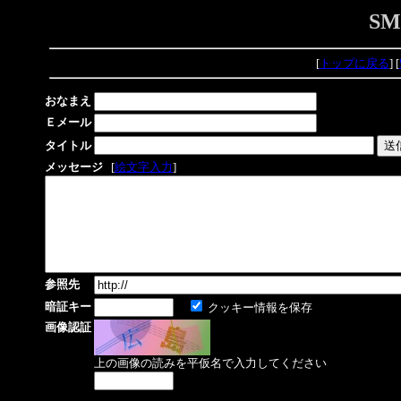
S
[
トップに戻る
] [
おなまえ
Ｅメール
タイトル
メッセージ
[
絵文字入力
]
参照先
暗証キー
クッキー情報を保存
画像認証
上の画像の読みを平仮名で入力してください